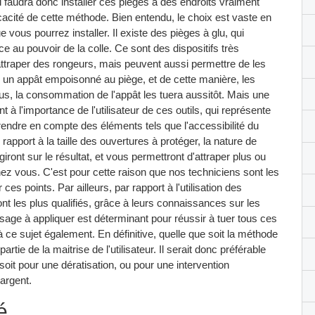
 faudra donc installer ces pièges à des endroits vraiment
ficacité de cette méthode. Bien entendu, le choix est vaste en
 vous pourrez installer. Il existe des pièges à glu, qui
ce au pouvoir de la colle. Ce sont des dispositifs très
attraper des rongeurs, mais peuvent aussi permettre de les
uter un appât empoisonné au piège, et de cette manière, les
lus, la consommation de l'appât les tuera aussitôt. Mais une
t à l'importance de l'utilisateur de ces outils, qui représente
 prendre en compte des éléments tels que l'accessibilité du
 rapport à la taille des ouvertures à protéger, la nature de
iront sur le résultat, et vous permettront d'attraper plus ou
z vous. C'est pour cette raison que nos techniciens sont les
r ces points. Par ailleurs, par rapport à l'utilisation des
ront les plus qualifiés, grâce à leurs connaissances sur les
age à appliquer est déterminant pour réussir à tuer tous ces
 ce sujet également. En définitive, quelle que soit la méthode
artie de la maitrise de l'utilisateur. Il serait donc préférable
soit pour une dératisation, ou pour une intervention
'argent.
é