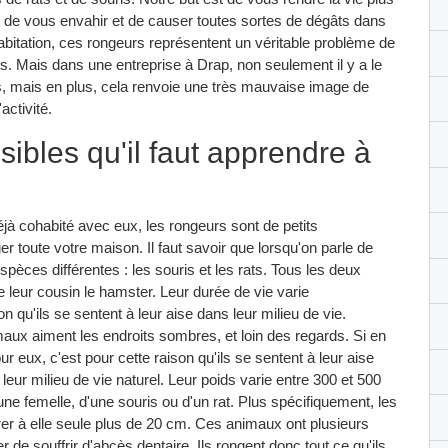
s de vous envahir et de causer toutes sortes de dégâts dans
itation, ces rongeurs représentent un véritable problème de
s. Mais dans une entreprise à Drap, non seulement il y a le
s, mais en plus, cela renvoie une très mauvaise image de
activité.
sibles qu'il faut apprendre à
à cohabité avec eux, les rongeurs sont de petits
 toute votre maison. Il faut savoir que lorsqu'on parle de
èces différentes : les souris et les rats. Tous les deux
 leur cousin le hamster. Leur durée de vie varie
n qu'ils se sentent à leur aise dans leur milieu de vie.
maux aiment les endroits sombres, et loin des regards. Si en
pour eux, c'est pour cette raison qu'ils se sentent à leur aise
eur milieu de vie naturel. Leur poids varie entre 300 et 500
une femelle, d'une souris ou d'un rat. Plus spécifiquement, les
er à elle seule plus de 20 cm. Ces animaux ont plusieurs
 de souffrir d'abcès dentaire. Ils rongent donc tout ce qu'ils