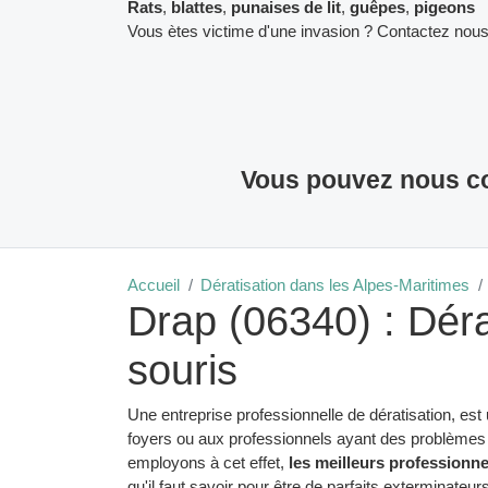
Rats
,
blattes
,
punaises de lit
,
guêpes
,
pigeons
Vous ètes victime d'une invasion ? Contactez nous
Vous pouvez nous co
Accueil
Dératisation dans les Alpes-Maritimes
Drap (06340) : Déra
souris
Une entreprise professionnelle de dératisation, est
foyers ou aux professionnels ayant des problèmes 
employons à cet effet,
les meilleurs professionne
qu'il faut savoir pour être de parfaits exterminateur