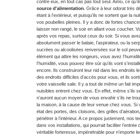
contre eux, en tout cas pas tout seul. Ainsi, ce qu'
source d'alimentation
. Grâce à leur odorat très 
étant à l'extérieur, et puisqu'ils ne sortent que la nu
vos poubelles pleines. Il y a donc de fortes chances
laisser non rangé, le soir en allant vous coucher. 
après vos repas, surtout ceux du soir. Si vous av
absolument passer le balaie, l'aspirateur, ou la se
sucrées ou alcoolisées renversées sur le sol peuv
élément qui attire les rongeurs, vous avez l'humidit
l'humidité, vous pouvez être sûr qu'ils vont s'instal
encore. Ils construiront leur nid dans les endroits
des endroits difficiles d'accès pour vous, et ils s
votre vaisselle sale. Il y a tout de même un fait im
nuisibles entrent chez vous. En effet, même s'ils s
n'auront aucun moyen de vous envahir s'ils ne trouve
la maison, à la cause de leur venue chez vous. Si vo
état des portes, des cloisons, des grilles d'aératio
pénétrer à l'intérieur. A ce propos justement, nos te
dans vos installations, qui pourrait faciliter l'entr
véritable forteresse, impénétrable pour n'importe l