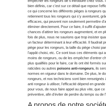
empêcher les rongeurs de s'introduire chez vous. Il
bien définis, car c'est sur ce détail que repose l'ef
ce qui concerne les différents pièges à rongeurs que
retiennent tous les rongeurs qui s'y aventurent, grâ
efficaces, qui peuvent non seulement permettre d'
éliminer directement. Pour ce faire, il suffit d'ajo
chances d'attirer les rongeurs augmentent, et en p
fois de plus, nous ne saurions que trop insister quan
un facteur déterminant à leur efficacité. Il faudrait
piège pour les rongeurs, la taille du piège choisi par
l'appât choisi, etc. Ce sont tous ces éléments qui ag
moins de rongeurs, ou de les empêcher d'entrer che
plus qualifiés pour le faire, car ils ont été formés su
raticides ou autres
poisons anti-rongeurs
, ils se
normes en vigueur dans le domaine. De plus, le dos
rongeurs, et nos techniciens sont bien renseignés à
anti rongeur à utiliser, l'efficacité dépend en grande p
pour vous, de nous faire appel au plus vite, que ce 
préventive, afin d'éviter de perdre du temps ou de l
A propos de notre sociét