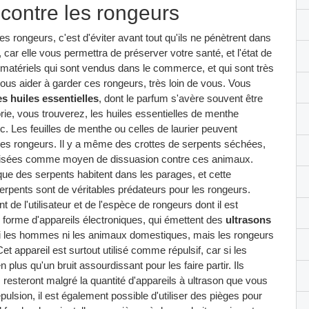
 contre les rongeurs
es rongeurs, c'est d'éviter avant tout qu'ils ne pénètrent dans
, car elle vous permettra de préserver votre santé, et l'état de
 et matériels qui sont vendus dans le commerce, et qui sont très
vous aider à garder ces rongeurs, très loin de vous. Vous
es huiles essentielles
, dont le parfum s'avère souvent être
rie, vous trouverez, les huiles essentielles de menthe
tc. Les feuilles de menthe ou celles de laurier peuvent
 les rongeurs. Il y a même des crottes de serpents séchées,
tilisées comme moyen de dissuasion contre ces animaux.
que des serpents habitent dans les parages, et cette
s serpents sont de véritables prédateurs pour les rongeurs.
t de l'utilisateur et de l'espèce de rongeurs dont il est
s forme d'appareils électroniques, qui émettent des
ultrasons
e ni les hommes ni les animaux domestiques, mais les rongeurs
Cet appareil est surtout utilisé comme répulsif, car si les
 plus qu'un bruit assourdissant pour les faire partir. Ils
resteront malgré la quantité d'appareils à ultrason que vous
ulsion, il est également possible d'utiliser des pièges pour