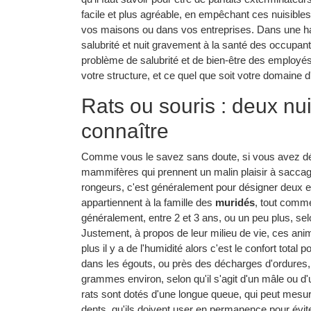
facile et plus agréable, en empêchant ces nuisible
vos maisons ou dans vos entreprises. Dans une hab
salubrité et nuit gravement à la santé des occupant
problème de salubrité et de bien-être des employé
votre structure, et ce quel que soit votre domaine d'
Rats ou souris : deux nui
connaître
Comme vous le savez sans doute, si vous avez déj
mammifères qui prennent un malin plaisir à saccager
rongeurs, c'est généralement pour désigner deux esp
appartiennent à la famille des
muridés
, tout comme
généralement, entre 2 et 3 ans, ou un peu plus, selo
Justement, à propos de leur milieu de vie, ces ani
plus il y a de l'humidité alors c'est le confort total 
dans les égouts, ou près des décharges d'ordures, l
grammes environ, selon qu'il s'agit d'un mâle ou d'
rats sont dotés d'une longue queue, qui peut mesur
dents, qu'ils doivent user en permanence pour éviter