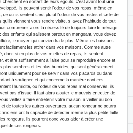
ils cherchent en sortant de leurs égouts, c'est avant tout
une
développé, ils peuvent sentir l'odeur de vos repas, même en
it, ce qu'ils sentent c'est plutôt l'odeur de vos restes et celle de
 qu'ils viennent vous rendre visite, si avez l'habitude de tout
Vous comprenez alors la nécessité de toujours faire le ménage
ez des enfants qui salissent partout en mangeant, vous devez
rpillière, le moyen qui conviendra le plus. Même les boissons
ent facilement les attirer dans vos maisons. Comme autre
é, donc si en plus de vos miettes de repas, ils sentent
ler, et être suffisamment à l'aise pour se reproduire encore et
 les plus sombres et les plus humides, qui sont généralement
ortiront uniquement pour se servir dans vos placards ou dans
portant à souligner, et qui concerne la manière dont ces
entent l'humidité, ou l'odeur de vos repas mal conservés, ils
nt pas d'issue. Il faut alors ajouter le mauvais entretien de
us veillez à faire entretenir votre maison, à veiller au bon
n, et de toutes les autres ouvertures, aucun rongeur ne pourra
chniciens ont la capacité de détecter même la plus petite faille
ée des rongeurs. Ils pourront donc vous aider à créer une
equel de ces rongeurs.