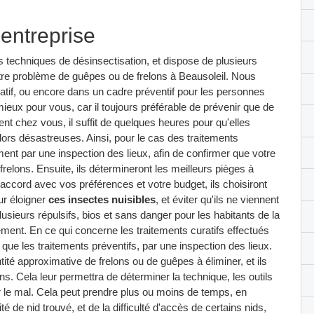
 entreprise
s techniques de désinsectisation, et dispose de plusieurs
otre problème de guêpes ou de frelons à Beausoleil. Nous
tif, ou encore dans un cadre préventif pour les personnes
 mieux pour vous, car il toujours préférable de prévenir que de
ent chez vous, il suffit de quelques heures pour qu'elles
lors désastreuses. Ainsi, pour le cas des traitements
nt par une inspection des lieux, afin de confirmer que votre
elons. Ensuite, ils détermineront les meilleurs pièges à
 accord avec vos préférences et votre budget, ils choisiront
our éloigner
ces insectes nuisibles
, et éviter qu'ils ne viennent
 plusieurs répulsifs, bios et sans danger pour les habitants de la
ment. En ce qui concerne les traitements curatifs effectués
que les traitements préventifs, par une inspection des lieux.
ntité approximative de frelons ou de guêpes à éliminer, et ils
ons. Cela leur permettra de déterminer la technique, les outils
uer le mal. Cela peut prendre plus ou moins de temps, en
ité de nid trouvé, et de la difficulté d'accès de certains nids,