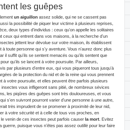
ntent les guêpes
alement
un aiguillon
assez solide, qui ne se cassent pas
ussi la possibilité de piquer leur victime à plusieurs reprises,
ce, deux types d'individus : ceux qu'on appelle les solitaires
ont ceux qui entrent dans vos maisons, à la recherche d'un
insectes jettent leur dévolue sur votre maison, ils établissent
nt à toute personne qui s'y aventure. Vous n'aurez donc plus
ar il suffit qu'ils se sentent menacés ou qu'ils sentent que
pour qu'ils se lancent à votre poursuite. Par ailleurs,
vis par plusieurs d'entre eux, qui vous piqueront tous jusqu'à
gées de la protection du nid et de la reine qui vous prennent
 à votre poursuite, et elles peuvent être parfois plusieurs
 insectes vous infligeront sans pitié, de nombreux sévices
ns, les piqûres des guêpes sont très douloureuses, et vous
ui s'en suivront pourront varier d'une personne à une autre,
serait très imprudent de se promener à proximité de leur nid,
r à votre sécurité et à celle de tous vos proches, en
 le venin de ces insectes peut parfois causer
la mort
. Evitez
 guerre, puisque vous n'êtes pas assez outillé pour leur faire