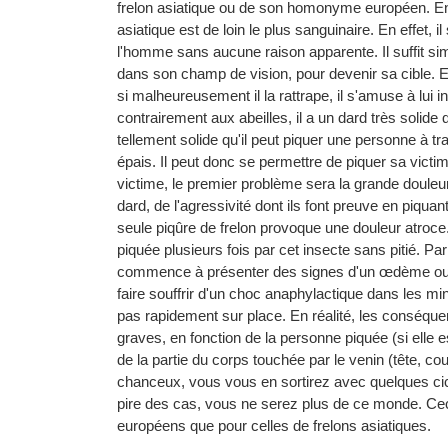
frelon asiatique ou de son homonyme européen. Ensu
asiatique est de loin le plus sanguinaire. En effet, i
l'homme sans aucune raison apparente. Il suffit s
dans son champ de vision, pour devenir sa cible. E
si malheureusement il la rattrape, il s'amuse à lui i
contrairement aux abeilles, il a un dard très solid
tellement solide qu'il peut piquer une personne à 
épais. Il peut donc se permettre de piquer sa victi
victime, le premier problème sera la grande douleur 
dard, de l'agressivité dont ils font preuve en piqua
seule piqûre de frelon provoque une douleur atroce
piquée plusieurs fois par cet insecte sans pitié. Par 
commence à présenter des signes d'un œdème o
faire souffrir d'un choc anaphylactique dans les min
pas rapidement sur place. En réalité, les conséqu
graves, en fonction de la personne piquée (si elle e
de la partie du corps touchée par le venin (tête, co
chanceux, vous vous en sortirez avec quelques cic
pire des cas, vous ne serez plus de ce monde. Ceci
européens que pour celles de frelons asiatiques.