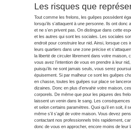
Les risques que représe
Tout comme les frelons, les guêpes possèdent ég
lorsqu'ils s'attaquent à une personne. Ils ont donc a
et ne s'en privent pas. On distingue dans cette espè
et les autres qui sont les sociales. Les sociales s
endroit pour construire leur nid. Ainsi, lorsque ces 
leurs quartiers dans une zone précise et s'attaque
la liberté de circuler librement dans votre maison, c
vous avez l'intention de vous en prendre à leur nid, 
puisqu'ils ne sont jamais seuls, vous serez poursui
épuisement. Si par malheur ce sont les guêpes char
en chasse, toutes les guêpes sur place se lanceront
dizaines. Donc en plus d'envahir votre maison, ces
corporels. De même que pour les piqures des frelo
laissent un venin dans le sang. Les conséquences q
et selon certains paramètres. Quoi qu'il en soit, il 
même s'il s'agit de votre maison. Vous devez pense
contactant nos professionnels très rapidement, car
donc de vous en approcher, encore moins de leur la