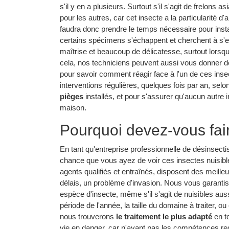
s'il y en a plusieurs. Surtout s'il s'agit de frelons
pour les autres, car cet insecte a la particularité d
faudra donc prendre le temps nécessaire pour installe
certains spécimens s'échappent et cherchent à s'e
maîtrise et beaucoup de délicatesse, surtout lorsqu'
cela, nos techniciens peuvent aussi vous donner des
pour savoir comment réagir face à l'un de ces ins
interventions régulières, quelques fois par an, selo
pièges
installés, et pour s'assurer qu'aucun autre 
maison.
Pourquoi devez-vous fair
En tant qu'entreprise professionnelle de désinsect
chance que vous ayez de voir ces insectes nuisible
agents qualifiés et entraînés, disposent des meilleu
délais, un problème d'invasion. Nous vous garantis
espèce d'insecte, même s'il s'agit de nuisibles aus
période de l'année, la taille du domaine à traiter, ou
nous trouverons
le traitement le plus adapté
en t
vie en danger, car n'ayant pas les compétences re