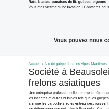
Rats
,
blattes
,
punaises de lit
,
guêpes
,
pigeons
Vous ètes victime d'une invasion ? Contactez nous
Vous pouvez nous co
Accueil
Nid de guêpe dans les Alpes-Maritimes
Société à Beausolei
frelons asiatiques
Une entreprise professionnelle comme la nôtre, est
les insectes et autres nuisibles tels que les guêpes
afin que les particuliers et les entreprises, puis
les débarrasser des nuisibles à Beausoleil. Ces ag