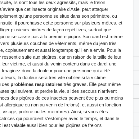
ite, ils sont tous les deux agressifs, mais le frelon
l s'avère que cet insecte originaire d'Asie, peut attaquer
implement qu'une personne se situe dans son périmètre, ou
nsuite, il pourchasse cette personne sur plusieurs mètres, et
nfliger plusieurs piqûres de façon répétitives, surtout que
e qui ne se casse pas à la première piqûre. Son dard est même
travers plusieurs couches de vêtements, même du jean très
me, copieusement et aussi longtemps qu'il en a envie. Pour la
ressentie suite aux piqûres, car en raison de la taille de leur
nt leur victime, et aussi du venin contenu dans ce dard, une
. Imaginez donc la douleur pour une personne qui a été
ailleurs, la douleur sera très vite oubliée si la victime
u des
problèmes respiratoires
très graves. Elle peut même
utes qui suivent, et perdre la vie, si des secours n'arrivent
ences des piqûres de ces insectes peuvent être plus ou moins
st allergique ou non au venin de frelons), et aussi en fonction
u, visage, poitrine ou les membres). Ainsi, si vous êtes
atrices qui pourraient s'estomper avec le temps, et dans le
 est valable aussi bien pour les piqûres de frelons