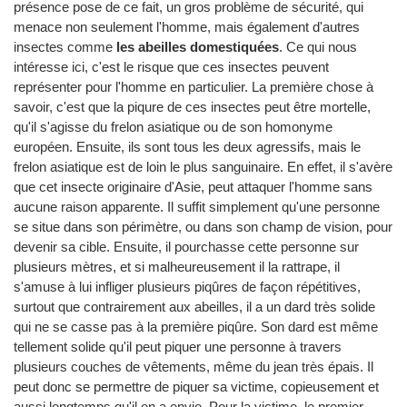
présence pose de ce fait, un gros problème de sécurité, qui
menace non seulement l'homme, mais également d'autres
insectes comme
les abeilles domestiquées
. Ce qui nous
intéresse ici, c'est le risque que ces insectes peuvent
représenter pour l'homme en particulier. La première chose à
savoir, c'est que la piqure de ces insectes peut être mortelle,
qu'il s'agisse du frelon asiatique ou de son homonyme
européen. Ensuite, ils sont tous les deux agressifs, mais le
frelon asiatique est de loin le plus sanguinaire. En effet, il s'avère
que cet insecte originaire d'Asie, peut attaquer l'homme sans
aucune raison apparente. Il suffit simplement qu'une personne
se situe dans son périmètre, ou dans son champ de vision, pour
devenir sa cible. Ensuite, il pourchasse cette personne sur
plusieurs mètres, et si malheureusement il la rattrape, il
s'amuse à lui infliger plusieurs piqûres de façon répétitives,
surtout que contrairement aux abeilles, il a un dard très solide
qui ne se casse pas à la première piqûre. Son dard est même
tellement solide qu'il peut piquer une personne à travers
plusieurs couches de vêtements, même du jean très épais. Il
peut donc se permettre de piquer sa victime, copieusement et
aussi longtemps qu'il en a envie. Pour la victime, le premier