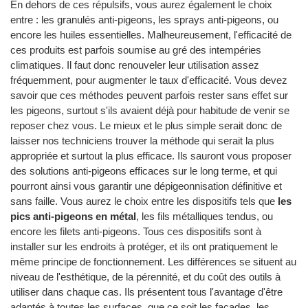
En dehors de ces répulsifs, vous aurez également le choix
entre : les granulés anti-pigeons, les sprays anti-pigeons, ou
encore les huiles essentielles. Malheureusement, l'efficacité de
ces produits est parfois soumise au gré des intempéries
climatiques. Il faut donc renouveler leur utilisation assez
fréquemment, pour augmenter le taux d'efficacité. Vous devez
savoir que ces méthodes peuvent parfois rester sans effet sur
les pigeons, surtout s'ils avaient déjà pour habitude de venir se
reposer chez vous. Le mieux et le plus simple serait donc de
laisser nos techniciens trouver la méthode qui serait la plus
appropriée et surtout la plus efficace. Ils sauront vous proposer
des solutions anti-pigeons efficaces sur le long terme, et qui
pourront ainsi vous garantir une dépigeonnisation définitive et
sans faille. Vous aurez le choix entre les dispositifs tels que
les
pics anti-pigeons en métal
, les fils métalliques tendus, ou
encore les filets anti-pigeons. Tous ces dispositifs sont à
installer sur les endroits à protéger, et ils ont pratiquement le
même principe de fonctionnement. Les différences se situent au
niveau de l'esthétique, de la pérennité, et du coût des outils à
utiliser dans chaque cas. Ils présentent tous l'avantage d'être
adaptés à toutes les surfaces, que ce soit les façades, les