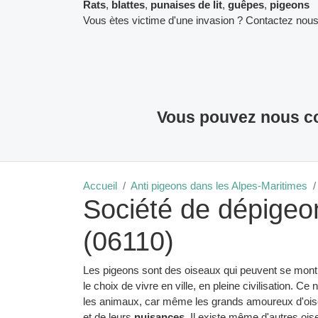
Rats
,
blattes
,
punaises de lit
,
guêpes
,
pigeons
Vous ètes victime d'une invasion ? Contactez nous
Vous pouvez nous co
Accueil
Anti pigeons dans les Alpes-Maritimes
Société de dépige
(06110)
Les pigeons sont des oiseaux qui peuvent se montre
le choix de vivre en ville, en pleine civilisation. C
les animaux, car même les grands amoureux d'oise
et de leurs
nuisances
. Il existe même d'autres oi