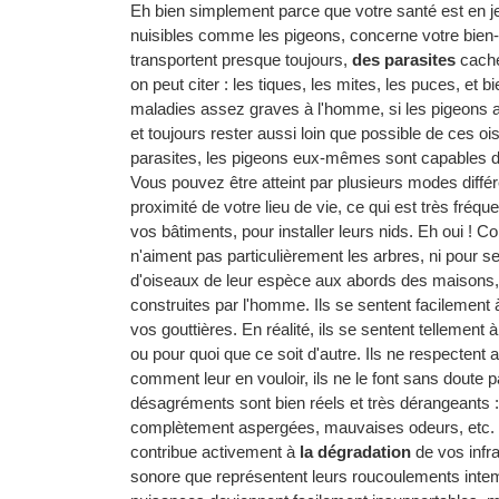
Eh bien simplement parce que votre santé est en je
nuisibles comme les pigeons, concerne votre bien-êt
transportent presque toujours,
des parasites
caché
on peut citer : les tiques, les mites, les puces, e
maladies assez graves à l'homme, si les pigeons ar
et toujours rester aussi loin que possible de ces 
parasites, les pigeons eux-mêmes sont capables 
Vous pouvez être atteint par plusieurs modes différ
proximité de votre lieu de vie, ce qui est très fréqu
vos bâtiments, pour installer leurs nids. Eh oui ! C
n'aiment pas particulièrement les arbres, ni pour se
d'oiseaux de leur espèce aux abords des maisons, 
construites par l'homme. Ils se sentent facilement 
vos gouttières. En réalité, ils se sentent tellement
ou pour quoi que ce soit d'autre. Ils ne respectent 
comment leur en vouloir, ils ne le font sans doute p
désagréments sont bien réels et très dérangeants :
complètement aspergées, mauvaises odeurs, etc. Tou
contribue activement à
la dégradation
de vos infras
sonore que représentent leurs roucoulements intempe