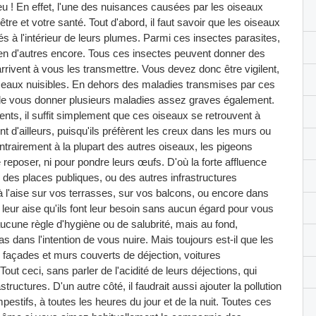
u ! En effet, l'une des nuisances causées par les oiseaux
re et votre santé. Tout d'abord, il faut savoir que les oiseaux
s à l'intérieur de leurs plumes. Parmi ces insectes parasites,
t bien d'autres encore. Tous ces insectes peuvent donner des
rivent à vous les transmettre. Vous devez donc être vigilent,
oiseaux nuisibles. En dehors des maladies transmises par ces
de vous donner plusieurs maladies assez graves également.
ents, il suffit simplement que ces oiseaux se retrouvent à
ent d'ailleurs, puisqu'ils préfèrent les creux dans les murs ou
ontrairement à la plupart des autres oiseaux, les pigeons
 reposer, ni pour pondre leurs œufs. D'où la forte affluence
des places publiques, ou des autres infrastructures
à l'aise sur vos terrasses, sur vos balcons, ou encore dans
 à leur aise qu'ils font leur besoin sans aucun égard pour vous
aucune règle d'hygiène ou de salubrité, mais au fond,
as dans l'intention de vous nuire. Mais toujours est-il que les
 façades et murs couverts de déjection, voitures
t ceci, sans parler de l'acidité de leurs déjections, qui
tructures. D'un autre côté, il faudrait aussi ajouter la pollution
stifs, à toutes les heures du jour et de la nuit. Toutes ces