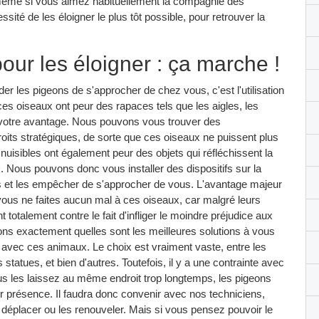
même si vous aimez habituellement la compagnie des
ité de les éloigner le plus tôt possible, pour retrouver la
our les éloigner : ça marche !
r les pigeons de s'approcher de chez vous, c'est l'utilisation
 ces oiseaux ont peur des rapaces tels que les aigles, les
à votre avantage. Nous pouvons vous trouver des
droits stratégiques, de sorte que ces oiseaux ne puissent plus
isibles ont également peur des objets qui réfléchissent la
 Nous pouvons donc vous installer des dispositifs sur la
ns et les empêcher de s'approcher de vous. L'avantage majeur
 vous ne faites aucun mal à ces oiseaux, car malgré leurs
totalement contre le fait d'infliger le moindre préjudice aux
ons exactement quelles sont les meilleures solutions à vous
e avec ces animaux. Le choix est vraiment vaste, entre les
statues, et bien d'autres. Toutefois, il y a une contrainte avec
 vous les laissez au même endroit trop longtemps, les pigeons
leur présence. Il faudra donc convenir avec nos techniciens,
s déplacer ou les renouveler. Mais si vous pensez pouvoir le