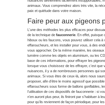
nuisances deviennent facilement insupportables, 
animaux. Vous comprendrez alors très vite, la nécess
paix et quiétude dans votre maison.
Faire peur aux pigeons p
L'une des méthodes les plus efficaces pour dissuade
de la technique de
fauconnerie
. En effet, puisque
hiboux ou les faucons, vous pouvez utiliser cela 
effaroucheurs, et les installer pour vous, à des en
vous approcher. De la même manière, les oiseaux nu
lumière comme les objets en aluminium, ou les CD.
base de ces informations, pour effrayer les pigeo
lorsque vous choisissez de les effrayer, c'est que
nuisances, il y a de nombreuses personnes qui sont 
animaux. Si vous êtes de ceux-là, alors nous saur
proposer, afin d'être le moins agressif que possibl
effaroucheurs sous forme de ballons gonflables, les 
l'utilisation de ces dispositifs de fauconnerie : si
n'en auront plus peur, ils finiront par s'habituer à 
pour qu'ils reviennent de façon périodique, pour le