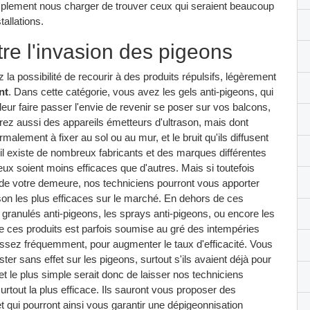
mplement nous charger de trouver ceux qui seraient beaucoup
tallations.
re l'invasion des pigeons
 la possibilité de recourir à des produits répulsifs, légèrement
nt
. Dans cette catégorie, vous avez les gels anti-pigeons, qui
e leur faire passer l'envie de revenir se poser sur vos balcons,
rez aussi des appareils émetteurs d'ultrason, mais dont
ormalement à fixer au sol ou au mur, et le bruit qu'ils diffusent
il existe de nombreux fabricants et des marques différentes
 eux soient moins efficaces que d'autres. Mais si toutefois
de votre demeure, nos techniciens pourront vous apporter
rason les plus efficaces sur le marché. En dehors de ces
s granulés anti-pigeons, les sprays anti-pigeons, ou encore les
de ces produits est parfois soumise au gré des intempéries
n assez fréquemment, pour augmenter le taux d'efficacité. Vous
r sans effet sur les pigeons, surtout s'ils avaient déjà pour
t le plus simple serait donc de laisser nos techniciens
surtout la plus efficace. Ils sauront vous proposer des
et qui pourront ainsi vous garantir une dépigeonnisation