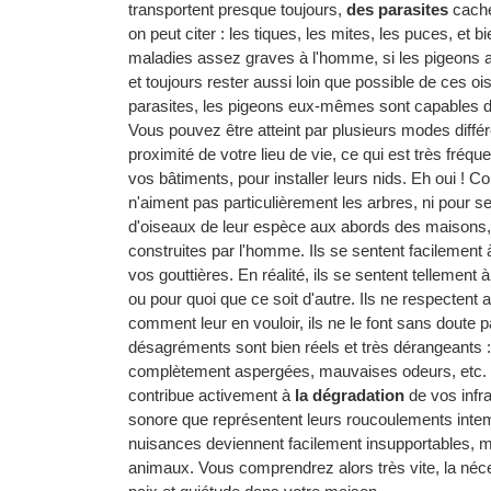
transportent presque toujours,
des parasites
caché
on peut citer : les tiques, les mites, les puces, e
maladies assez graves à l'homme, si les pigeons ar
et toujours rester aussi loin que possible de ces 
parasites, les pigeons eux-mêmes sont capables 
Vous pouvez être atteint par plusieurs modes différ
proximité de votre lieu de vie, ce qui est très fréqu
vos bâtiments, pour installer leurs nids. Eh oui ! C
n'aiment pas particulièrement les arbres, ni pour se
d'oiseaux de leur espèce aux abords des maisons, 
construites par l'homme. Ils se sentent facilement 
vos gouttières. En réalité, ils se sentent tellement
ou pour quoi que ce soit d'autre. Ils ne respectent 
comment leur en vouloir, ils ne le font sans doute p
désagréments sont bien réels et très dérangeants :
complètement aspergées, mauvaises odeurs, etc. Tou
contribue activement à
la dégradation
de vos infras
sonore que représentent leurs roucoulements intempe
nuisances deviennent facilement insupportables, 
animaux. Vous comprendrez alors très vite, la nécess