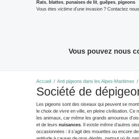
Rats
,
blattes
,
punaises de lit
,
guêpes
,
pigeons
Vous ètes victime d'une invasion ? Contactez nous
Vous pouvez nous co
Accueil
Anti pigeons dans les Alpes-Maritimes
Société de dépigeo
Les pigeons sont des oiseaux qui peuvent se montre
le choix de vivre en ville, en pleine civilisation. C
les animaux, car même les grands amoureux d'oise
et de leurs
nuisances
. Il existe même d'autres oi
occasionnées : il s'agit des mouettes ou encore de
aptitude à causer de gros dégâts, partout où ils pas