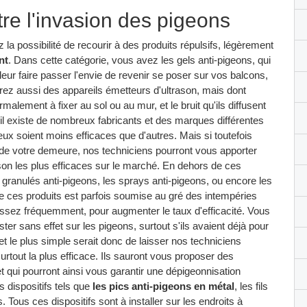
re l'invasion des pigeons
 la possibilité de recourir à des produits répulsifs, légèrement
nt
. Dans cette catégorie, vous avez les gels anti-pigeons, qui
e leur faire passer l'envie de revenir se poser sur vos balcons,
rez aussi des appareils émetteurs d'ultrason, mais dont
ormalement à fixer au sol ou au mur, et le bruit qu'ils diffusent
il existe de nombreux fabricants et des marques différentes
 eux soient moins efficaces que d'autres. Mais si toutefois
de votre demeure, nos techniciens pourront vous apporter
rason les plus efficaces sur le marché. En dehors de ces
s granulés anti-pigeons, les sprays anti-pigeons, ou encore les
de ces produits est parfois soumise au gré des intempéries
n assez fréquemment, pour augmenter le taux d'efficacité. Vous
r sans effet sur les pigeons, surtout s'ils avaient déjà pour
t le plus simple serait donc de laisser nos techniciens
surtout la plus efficace. Ils sauront vous proposer des
et qui pourront ainsi vous garantir une dépigeonnisation
es dispositifs tels que
les pics anti-pigeons en métal
, les fils
. Tous ces dispositifs sont à installer sur les endroits à