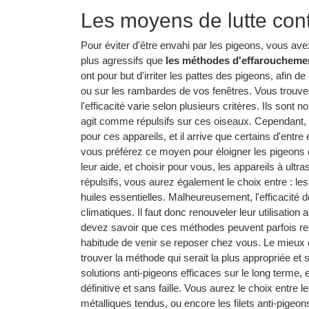
Les moyens de lutte cont
Pour éviter d'être envahi par les pigeons, vous avez
plus agressifs que
les méthodes d'effaroucheme
ont pour but d'irriter les pattes des pigeons, afin d
ou sur les rambardes de vos fenêtres. Vous trouve
l'efficacité varie selon plusieurs critères. Ils sont n
agit comme répulsifs sur ces oiseaux. Cependant, 
pour ces appareils, et il arrive que certains d'entre
vous préférez ce moyen pour éloigner les pigeons 
leur aide, et choisir pour vous, les appareils à ult
répulsifs, vous aurez également le choix entre : le
huiles essentielles. Malheureusement, l'efficacité 
climatiques. Il faut donc renouveler leur utilisatio
devez savoir que ces méthodes peuvent parfois reste
habitude de venir se reposer chez vous. Le mieux e
trouver la méthode qui serait la plus appropriée et 
solutions anti-pigeons efficaces sur le long terme, 
définitive et sans faille. Vous aurez le choix entre l
métalliques tendus, ou encore les filets anti-pigeons