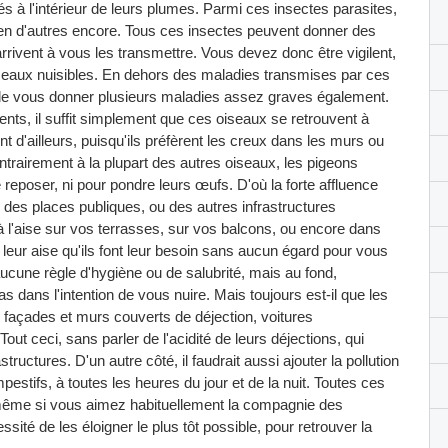
s à l'intérieur de leurs plumes. Parmi ces insectes parasites,
t bien d'autres encore. Tous ces insectes peuvent donner des
rivent à vous les transmettre. Vous devez donc être vigilent,
oiseaux nuisibles. En dehors des maladies transmises par ces
de vous donner plusieurs maladies assez graves également.
ents, il suffit simplement que ces oiseaux se retrouvent à
ent d'ailleurs, puisqu'ils préfèrent les creux dans les murs ou
ontrairement à la plupart des autres oiseaux, les pigeons
 reposer, ni pour pondre leurs œufs. D'où la forte affluence
des places publiques, ou des autres infrastructures
à l'aise sur vos terrasses, sur vos balcons, ou encore dans
 à leur aise qu'ils font leur besoin sans aucun égard pour vous
aucune règle d'hygiène ou de salubrité, mais au fond,
as dans l'intention de vous nuire. Mais toujours est-il que les
 façades et murs couverts de déjection, voitures
t ceci, sans parler de l'acidité de leurs déjections, qui
tructures. D'un autre côté, il faudrait aussi ajouter la pollution
stifs, à toutes les heures du jour et de la nuit. Toutes ces
même si vous aimez habituellement la compagnie des
ité de les éloigner le plus tôt possible, pour retrouver la