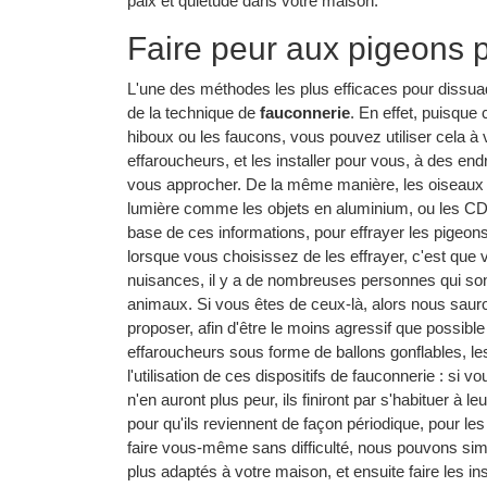
paix et quiétude dans votre maison.
Faire peur aux pigeons p
L'une des méthodes les plus efficaces pour dissuade
de la technique de
fauconnerie
. En effet, puisque
hiboux ou les faucons, vous pouvez utiliser cela 
effaroucheurs, et les installer pour vous, à des en
vous approcher. De la même manière, les oiseaux nu
lumière comme les objets en aluminium, ou les CD.
base de ces informations, pour effrayer les pigeo
lorsque vous choisissez de les effrayer, c'est que
nuisances, il y a de nombreuses personnes qui sont 
animaux. Si vous êtes de ceux-là, alors nous saur
proposer, afin d'être le moins agressif que possibl
effaroucheurs sous forme de ballons gonflables, les 
l'utilisation de ces dispositifs de fauconnerie : si
n'en auront plus peur, ils finiront par s'habituer à 
pour qu'ils reviennent de façon périodique, pour le
faire vous-même sans difficulté, nous pouvons si
plus adaptés à votre maison, et ensuite faire les ins