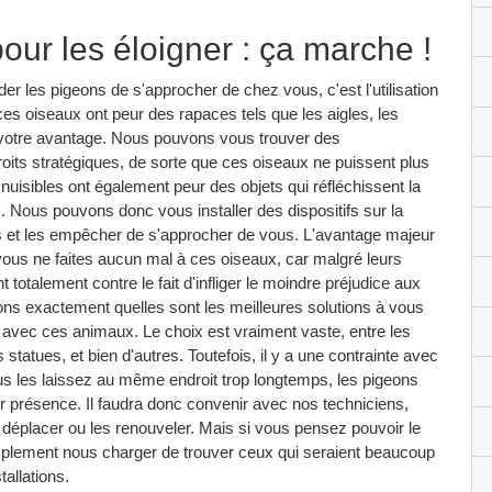
our les éloigner : ça marche !
r les pigeons de s'approcher de chez vous, c'est l'utilisation
 ces oiseaux ont peur des rapaces tels que les aigles, les
à votre avantage. Nous pouvons vous trouver des
droits stratégiques, de sorte que ces oiseaux ne puissent plus
isibles ont également peur des objets qui réfléchissent la
 Nous pouvons donc vous installer des dispositifs sur la
ns et les empêcher de s'approcher de vous. L'avantage majeur
 vous ne faites aucun mal à ces oiseaux, car malgré leurs
totalement contre le fait d'infliger le moindre préjudice aux
ons exactement quelles sont les meilleures solutions à vous
e avec ces animaux. Le choix est vraiment vaste, entre les
statues, et bien d'autres. Toutefois, il y a une contrainte avec
 vous les laissez au même endroit trop longtemps, les pigeons
leur présence. Il faudra donc convenir avec nos techniciens,
s déplacer ou les renouveler. Mais si vous pensez pouvoir le
mplement nous charger de trouver ceux qui seraient beaucoup
tallations.