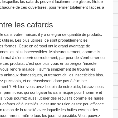
ns lesquelles les cafards peuvent facilement se glisser. Grâce
 chacune de ces ouvertures, pour fermer totalement l'accès à
ntre les cafards
e dans votre maison, il y a une grande quantité de produits,
utiliser. Les plus utilisés, ce sont probablement les
es formes. Ceux en aérosol ont le grand avantage de
 zones les plus inaccessibles. Malheureusement, comme ils
u mal à s'en servir correctement, par peur de s'enrhumer ou
de ces produits, c'est que plus vous en aspergez l'insecte,
 vous rendre malade, il suffira simplement de trouver les
les animaux domestiques, autrement dit, les insecticides bios.
sez puissants, et ne réussissent donc pas à éliminer
ment ? Eh bien vous avez besoin de notre aide, laissez-nous
nts, parmi ceux qui sont garantis sans risque pour l'homme et
s, vous pourrez aussi utiliser des répulsifs comme les huiles
s cafards déjà installés, c'est une solution assez peu efficace.
 raison de la rapidité avec laquelle les huiles essentielles
 fréquemment, même tous les jours si possible. Vous pouvez