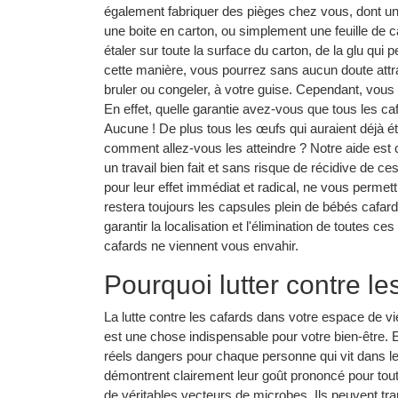
également fabriquer des pièges chez vous, dont un en 
une boite en carton, ou simplement une feuille de c
étaler sur toute la surface du carton, de la glu qui 
cette manière, vous pourrez sans aucun doute attr
bruler ou congeler, à votre guise. Cependant, vous
En effet, quelle garantie avez-vous que tous les ca
Aucune ! De plus tous les œufs qui auraient déjà é
comment allez-vous les atteindre ? Notre aide est c
un travail bien fait et sans risque de récidive de
pour leur effet immédiat et radical, ne vous permett
restera toujours les capsules plein de bébés cafard
garantir la localisation et l'élimination de toutes c
cafards ne viennent vous envahir.
Pourquoi lutter contre l
La lutte contre les cafards dans votre espace de vie
est une chose indispensable pour votre bien-être. E
réels dangers pour chaque personne qui vit dans l
démontrent clairement leur goût prononcé pour tout c
de véritables vecteurs de microbes. Ils peuvent 