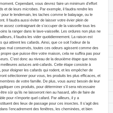
out moment. Cependant, vous devrez faire un minimum d'effort
ds et de leurs microbes. Par exemple, il faudra rendre les
r pour le lendemain, les taches comme le balayage, ou le
nt. Il faudra aussi éviter de laisser votre évier plein de
être assez contraignant de s'occuper de la vaisselle tous les
ins la ranger dans le lave-vaisselle. Les ordures non plus ne
illeurs, il faudra les vider quotidiennement. La raison est
qui attirent les cafards. Ainsi, que ce soit l'odeur de la
s repas mal conservés, toutes ces odeurs agissent comme des
i propre que puisse être votre maison, cela ne suffira pas pour
sseurs. C'est donc au niveau de la deuxième étape que nous
 meilleures astuces anti-cafards. Cette étape consiste à
s, pour éloigner les cafards qui rodent, et les empêcher de
nt sélectionner pour vous, les produits les plus efficaces, et
membres de votre famille. De plus, vous aurez besoin de leur
liquer ces produits, pour déterminer s'il sera nécessaire
tre sûr qu'ils ne laisseront rien au hasard, afin de faire de
le pour n'importe quel cafard. Par ailleurs, il y a
tituent des lieux de passage pour ces insectes. Il s'agit des
 dans l'encadrement des fenêtres, les cheminées, et bien