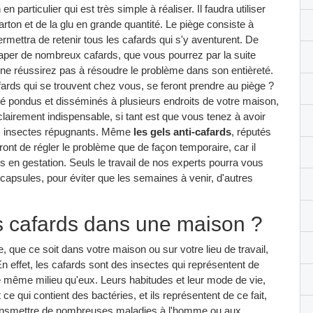
particulier qui est très simple à réaliser. Il faudra utiliser
arton et de la glu en grande quantité. Le piège consiste à
permettra de retenir tous les cafards qui s'y aventurent. De
aper de nombreux cafards, que vous pourrez par la suite
 ne réussirez pas à résoudre le problème dans son entièreté.
fards qui se trouvent chez vous, se feront prendre au piège ?
té pondus et disséminés à plusieurs endroits de votre maison,
lairement indispensable, si tant est que vous tenez à avoir
 ces insectes répugnants. Même
les gels anti-cafards
, réputés
ront de régler le problème que de façon temporaire, car il
s en gestation. Seuls le travail de nos experts pourra vous
es capsules, pour éviter que les semaines à venir, d'autres
es cafards dans une maison ?
, que ce soit dans votre maison ou sur votre lieu de travail,
n effet, les cafards sont des insectes qui représentent de
e même milieu qu'eux. Leurs habitudes et leur mode de vie,
e qui contient des bactéries, et ils représentent de ce fait,
transmettre de nombreuses maladies à l'homme ou aux