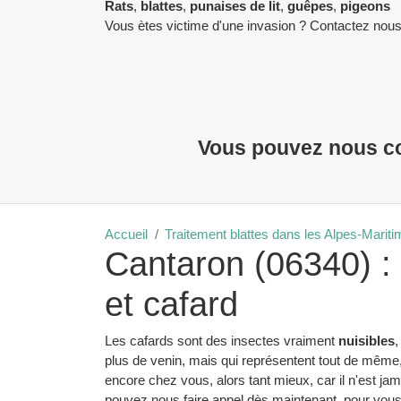
Rats
,
blattes
,
punaises de lit
,
guêpes
,
pigeons
Vous ètes victime d'une invasion ? Contactez nous
Vous pouvez nous co
Accueil
Traitement blattes dans les Alpes-Marit
Cantaron (06340) : 
et cafard
Les cafards sont des insectes vraiment
nuisibles
,
plus de venin, mais qui représentent tout de même,
encore chez vous, alors tant mieux, car il n'est ja
pouvez nous faire appel dès maintenant, pour vous f