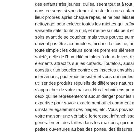
des enfants très jeunes, qui salissent tout et à t
dans ce sens, si vous tenez à rester loin des cafar
lieux propres après chaque repas, et ne pas laisse
nettoyage, pour enlever toutes les miettes qui traîne
vaisselle sale, toute la nuit, et même si cela peut 
soirs avant de se coucher, mais vous pouvez au mo
doivent pas être accumulées, ni dans la cuisine, ni a
toute simple : les odeurs sont les premiers éléments 
saleté, celle de l'humidité ou alors l'odeur de vo
éléments attractifs sur les cafards. Toutefois, auss
constituer un bouclier contre ces insectes envahi
intervenons, pour vous assister et vous donner les
utiliser des produits répulsifs de différentes nature
s'approcher de votre maison. Nos techniciens pourro
ceux qui ne représenteront aucun danger pour les 
expertise pour savoir exactement où et comment app
d'installer également des pièges, etc. Vous pouvez ê
votre maison, une véritable forteresse, infranchissab
généralement des failles dans les maisons, qui cons
petites ouvertures au bas des portes, des fissures