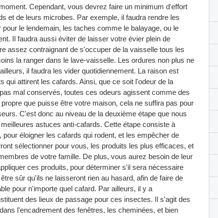
out moment. Cependant, vous devrez faire un minimum d'effort
ds et de leurs microbes. Par exemple, il faudra rendre les
r pour le lendemain, les taches comme le balayage, ou le
nt. Il faudra aussi éviter de laisser votre évier plein de
être assez contraignant de s'occuper de la vaisselle tous les
ins la ranger dans le lave-vaisselle. Les ordures non plus ne
illeurs, il faudra les vider quotidiennement. La raison est
qui attirent les cafards. Ainsi, que ce soit l'odeur de la
s repas mal conservés, toutes ces odeurs agissent comme des
i propre que puisse être votre maison, cela ne suffira pas pour
sseurs. C'est donc au niveau de la deuxième étape que nous
 meilleures astuces anti-cafards. Cette étape consiste à
s, pour éloigner les cafards qui rodent, et les empêcher de
nt sélectionner pour vous, les produits les plus efficaces, et
membres de votre famille. De plus, vous aurez besoin de leur
liquer ces produits, pour déterminer s'il sera nécessaire
tre sûr qu'ils ne laisseront rien au hasard, afin de faire de
le pour n'importe quel cafard. Par ailleurs, il y a
tituent des lieux de passage pour ces insectes. Il s'agit des
 dans l'encadrement des fenêtres, les cheminées, et bien