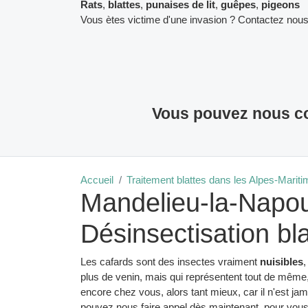
Rats
,
blattes
,
punaises de lit
,
guêpes
,
pigeons
Vous ètes victime d'une invasion ? Contactez nous
Vous pouvez nous co
Accueil
Traitement blattes dans les Alpes-Marit
Mandelieu-la-Napou
Désinsectisation bla
Les cafards sont des insectes vraiment
nuisibles
,
plus de venin, mais qui représentent tout de même,
encore chez vous, alors tant mieux, car il n'est ja
pouvez nous faire appel dès maintenant, pour vous f