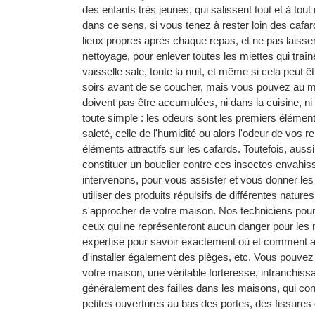
des enfants très jeunes, qui salissent tout et à t
dans ce sens, si vous tenez à rester loin des cafar
lieux propres après chaque repas, et ne pas laisse
nettoyage, pour enlever toutes les miettes qui traîne
vaisselle sale, toute la nuit, et même si cela peut 
soirs avant de se coucher, mais vous pouvez au mo
doivent pas être accumulées, ni dans la cuisine, ni a
toute simple : les odeurs sont les premiers éléments 
saleté, celle de l'humidité ou alors l'odeur de vo
éléments attractifs sur les cafards. Toutefois, auss
constituer un bouclier contre ces insectes envahi
intervenons, pour vous assister et vous donner les
utiliser des produits répulsifs de différentes nature
s'approcher de votre maison. Nos techniciens pourro
ceux qui ne représenteront aucun danger pour les 
expertise pour savoir exactement où et comment app
d'installer également des pièges, etc. Vous pouvez ê
votre maison, une véritable forteresse, infranchissab
généralement des failles dans les maisons, qui cons
petites ouvertures au bas des portes, des fissures