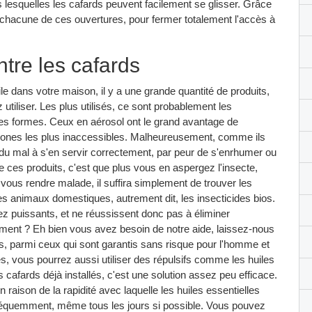
ns lesquelles les cafards peuvent facilement se glisser. Grâce
 chacune de ces ouvertures, pour fermer totalement l'accès à
ntre les cafards
e dans votre maison, il y a une grande quantité de produits,
utiliser. Les plus utilisés, ce sont probablement les
es formes. Ceux en aérosol ont le grand avantage de
 zones les plus inaccessibles. Malheureusement, comme ils
u mal à s'en servir correctement, par peur de s'enrhumer ou
de ces produits, c'est que plus vous en aspergez l'insecte,
 vous rendre malade, il suffira simplement de trouver les
les animaux domestiques, autrement dit, les insecticides bios.
sez puissants, et ne réussissent donc pas à éliminer
ment ? Eh bien vous avez besoin de notre aide, laissez-nous
nts, parmi ceux qui sont garantis sans risque pour l'homme et
s, vous pourrez aussi utiliser des répulsifs comme les huiles
s cafards déjà installés, c'est une solution assez peu efficace.
 raison de la rapidité avec laquelle les huiles essentielles
 fréquemment, même tous les jours si possible. Vous pouvez