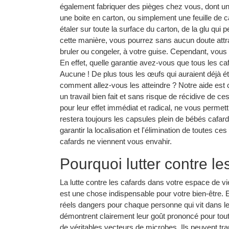
également fabriquer des pièges chez vous, dont un en 
une boite en carton, ou simplement une feuille de c
étaler sur toute la surface du carton, de la glu qui 
cette manière, vous pourrez sans aucun doute attr
bruler ou congeler, à votre guise. Cependant, vous
En effet, quelle garantie avez-vous que tous les ca
Aucune ! De plus tous les œufs qui auraient déjà é
comment allez-vous les atteindre ? Notre aide est c
un travail bien fait et sans risque de récidive de
pour leur effet immédiat et radical, ne vous permett
restera toujours les capsules plein de bébés cafard
garantir la localisation et l'élimination de toutes c
cafards ne viennent vous envahir.
Pourquoi lutter contre l
La lutte contre les cafards dans votre espace de vie
est une chose indispensable pour votre bien-être. E
réels dangers pour chaque personne qui vit dans l
démontrent clairement leur goût prononcé pour tout c
de véritables vecteurs de microbes. Ils peuvent 