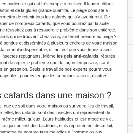
particulier qui est très simple à réaliser. Il faudra utiliser
arton et de la glu en grande quantité. Le piège consiste à
permettra de retenir tous les cafards qui s'y aventurent. De
aper de nombreux cafards, que vous pourrez par la suite
 ne réussirez pas à résoudre le problème dans son entièreté.
fards qui se trouvent chez vous, se feront prendre au piège ?
té pondus et disséminés à plusieurs endroits de votre maison,
lairement indispensable, si tant est que vous tenez à avoir
 ces insectes répugnants. Même
les gels anti-cafards
, réputés
ront de régler le problème que de façon temporaire, car il
s en gestation. Seuls le travail de nos experts pourra vous
es capsules, pour éviter que les semaines à venir, d'autres
es cafards dans une maison ?
, que ce soit dans votre maison ou sur votre lieu de travail,
n effet, les cafards sont des insectes qui représentent de
e même milieu qu'eux. Leurs habitudes et leur mode de vie,
e qui contient des bactéries, et ils représentent de ce fait,
transmettre de nombreuses maladies à l'homme ou aux