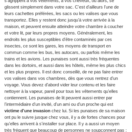
s'agrippent à vos vêtements, à vos cheveux, ou alors, se
glissent simplement dans votre sac. C'est d'ailleurs l'une de
leurs cachettes préférées, les sacs ou les valises que vous
transportez. Elles y restent donc jusqu'à votre arrivée à la
maison, et peuvent ensuite atteindre votre chambre à coucher
et votre lit, par leurs propres moyens. Généralement, les
endroits les plus susceptibles d'être contaminés par ces
insectes, ce sont les gares, les moyens de transport en
commun comme les bus, les autocars, ou parfois même les
trains et les avions. Les punaises sont aussi très fréquentes
dans les dortoirs, et aussi dans les hôtels, même les plus chics
et les plus propres. Il est donc conseillé, de ne pas faire entrer
vos valises dans vos chambres, dès que vous rentrez d'un
voyage. Vous devez d'abord vider leur contenu et les faire
nettoyer à la vapeur, pareil pour tous les vêtements qu'elles
contiennent. Les punaises de lit peuvent aussi entrer par
l'intermédiaire d'un invité, d'un ami ou d'un proche qui est
victime d'une invasion
chez lui. Si les punaises de sa maison
ont pu le suivre jusque chez vous, il y a de fortes chances pour
qu'elles arrivent à s'installer sur place. Il y a aussi un moyen
très fréquent que beaucoup de personnes ne soupçonnent pas :