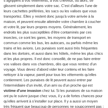
s'agrippent à vos vêtements, à vos cheveux, ou alors, se
glissent simplement dans votre sac. C'est d'ailleurs l'une de
leurs cachettes préférées, les sacs ou les valises que vous
transportez. Elles y restent donc jusqu'à votre arrivée à la
maison, et peuvent ensuite atteindre votre chambre à coucher
et votre lit, par leurs propres moyens. Généralement, les
endroits les plus susceptibles d'être contaminés par ces
insectes, ce sont les gares, les moyens de transport en
commun comme les bus, les autocars, ou parfois même les
trains et les avions. Les punaises sont aussi très fréquentes
dans les dortoirs, et aussi dans les hôtels, même les plus chics
et les plus propres. Il est donc conseillé, de ne pas faire entrer
vos valises dans vos chambres, dès que vous rentrez d'un
voyage. Vous devez d'abord vider leur contenu et les faire
nettoyer à la vapeur, pareil pour tous les vêtements qu'elles
contiennent. Les punaises de lit peuvent aussi entrer par
l'intermédiaire d'un invité, d'un ami ou d'un proche qui est
victime d'une invasion
chez lui. Si les punaises de sa maison
ont pu le suivre jusque chez vous, il y a de fortes chances pour
qu'elles arrivent à s'installer sur place. Il y a aussi un moyen
très fréquent que beaucoup de personnes ne soupçonnent pas :