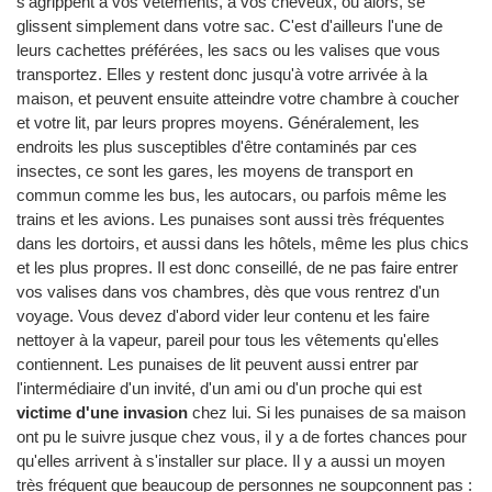
s'agrippent à vos vêtements, à vos cheveux, ou alors, se
glissent simplement dans votre sac. C'est d'ailleurs l'une de
leurs cachettes préférées, les sacs ou les valises que vous
transportez. Elles y restent donc jusqu'à votre arrivée à la
maison, et peuvent ensuite atteindre votre chambre à coucher
et votre lit, par leurs propres moyens. Généralement, les
endroits les plus susceptibles d'être contaminés par ces
insectes, ce sont les gares, les moyens de transport en
commun comme les bus, les autocars, ou parfois même les
trains et les avions. Les punaises sont aussi très fréquentes
dans les dortoirs, et aussi dans les hôtels, même les plus chics
et les plus propres. Il est donc conseillé, de ne pas faire entrer
vos valises dans vos chambres, dès que vous rentrez d'un
voyage. Vous devez d'abord vider leur contenu et les faire
nettoyer à la vapeur, pareil pour tous les vêtements qu'elles
contiennent. Les punaises de lit peuvent aussi entrer par
l'intermédiaire d'un invité, d'un ami ou d'un proche qui est
victime d'une invasion
chez lui. Si les punaises de sa maison
ont pu le suivre jusque chez vous, il y a de fortes chances pour
qu'elles arrivent à s'installer sur place. Il y a aussi un moyen
très fréquent que beaucoup de personnes ne soupçonnent pas :