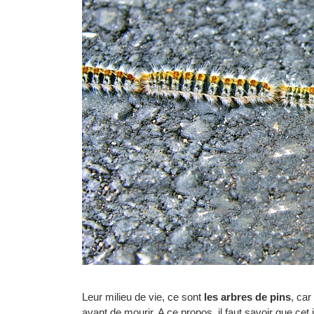
Leur milieu de vie, ce sont
les arbres de pins
, car
avant de mourir. A ce propos, il faut savoir que cet i