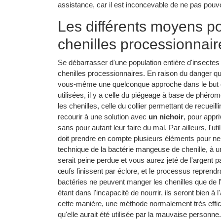
assistance, car il est inconcevable de ne pas pouv
Les différents moyens p
chenilles processionnair
Se débarrasser d'une population entière d'insectes n
chenilles processionnaires. En raison du danger qu'e
vous-même une quelconque approche dans le but de
utilisées, il y a celle du piégeage à base de phérom
les chenilles, celle du collier permettant de recuei
recourir à une solution avec
un nichoir
, pour appr
sans pour autant leur faire du mal. Par ailleurs, l'
doit prendre en compte plusieurs éléments pour ne p
technique de la bactérie mangeuse de chenille, à 
serait peine perdue et vous aurez jeté de l'argent 
œufs finissent par éclore, et le processus reprendrai
bactéries ne peuvent manger les chenilles que de l'i
étant dans l'incapacité de nourrir, ils seront bien à 
cette manière, une méthode normalement très effic
qu'elle aurait été utilisée par la mauvaise personne