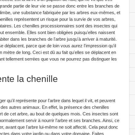
ande partie de leur vie se passe donc entre les branches de
du limbe, une substance fabriquée par les arbres eux-mêmes, et
chenilles représentent un risque pour la survie de vos arbres,
taires. Les chenilles processionnaires sont des insectes qui
out ensemble. Elles sont bien obligées puisqu'elles naissent
biter dans les branches de l'arbre jusqu'à arriver à maturité.
se déplacent, parce que de loin vous aurez l'impression qu'il
un mètre de long. Ceci est dû au fait qu'elles se déplacent en
étant tellement serrées que vous ne pourrez pas distinguer les
te la chenille
 qu'il représente pour l'arbre dans lequel il vit, et peuvent
des autres animaux. En effet, la présence des chenilles
rt de cet arbre, au bout de quelques mois. Ces insectes sont
normalement servir à nourrir l'arbre et ses branches. Ainsi, ce
, avant que l'arbre lui-même ne soit affecté. Cela peut donc
ectes dans votre jardin ou dans votre domaine. Faites