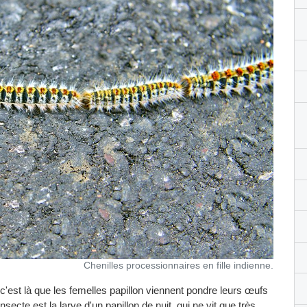
Chenilles processionnaires en fille indienne.
 c'est là que les femelles papillon viennent pondre leurs œufs
nsecte est la larve d'un papillon de nuit, qui ne vit que très