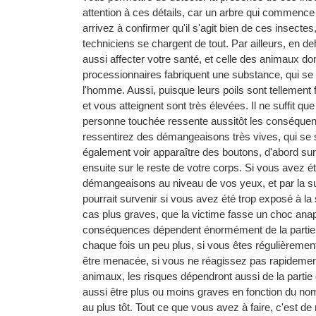
attention à ces détails, car un arbre qui commence
arrivez à confirmer qu'il s'agit bien de ces insect
techniciens se chargent de tout. Par ailleurs, en 
aussi affecter votre santé, et celle des animaux do
processionnaires fabriquent une substance, qui se re
l'homme. Aussi, puisque leurs poils sont tellement 
et vous atteignent sont très élevées. Il ne suffit qu
personne touchée ressente aussitôt les conséquence
ressentirez des démangeaisons très vives, qui se so
également voir apparaître des boutons, d'abord sur l
ensuite sur le reste de votre corps. Si vous avez ét
démangeaisons au niveau de vos yeux, et par la sui
pourrait survenir si vous avez été trop exposé à la
cas plus graves, que la victime fasse un choc anap
conséquences dépendent énormément de la partie d
chaque fois un peu plus, si vous êtes régulièremen
être menacée, si vous ne réagissez pas rapidement
animaux, les risques dépendront aussi de la partie
aussi être plus ou moins graves en fonction du nombr
au plus tôt. Tout ce que vous avez à faire, c'est de