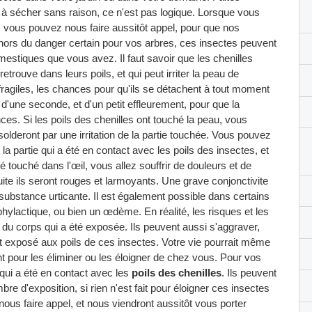
 à sécher sans raison, ce n'est pas logique. Lorsque vous
es, vous pouvez nous faire aussitôt appel, pour que nos
dehors du danger certain pour vos arbres, ces insectes peuvent
mestiques que vous avez. Il faut savoir que les chenilles
trouve dans leurs poils, et qui peut irriter la peau de
fragiles, les chances pour qu'ils se détachent à tout moment
e d'une seconde, et d'un petit effleurement, pour que la
s. Si les poils des chenilles ont touché la peau, vous
lderont par une irritation de la partie touchée. Vous pouvez
a partie qui a été en contact avec les poils des insectes, et
é touché dans l'œil, vous allez souffrir de douleurs et de
te ils seront rouges et larmoyants. Une grave conjonctivite
 substance urticante. Il est également possible dans certains
hylactique, ou bien un œdème. En réalité, les risques et les
u corps qui a été exposée. Ils peuvent aussi s'aggraver,
t exposé aux poils de ces insectes. Votre vie pourrait même
 pour les éliminer ou les éloigner de chez vous. Pour vos
 qui a été en contact avec les
poils des chenilles
. Ils peuvent
e d'exposition, si rien n'est fait pour éloigner ces insectes
 nous faire appel, et nous viendront aussitôt vous porter