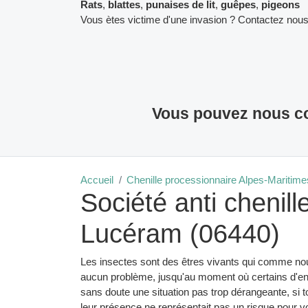
Rats
,
blattes
,
punaises de lit
,
guêpes
,
pigeons
Vous ètes victime d'une invasion ? Contactez nous
Vous pouvez nous co
Accueil
Chenille processionnaire Alpes-Maritime
Société anti chenil
Lucéram (06440)
Les insectes sont des êtres vivants qui comme nou
aucun problème, jusqu'au moment où certains d'ent
sans doute une situation pas trop dérangeante, si t
leur présence ne représentait pas un risque pour vo