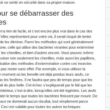
oir se sentir en sécurité dans sa propre maison.
our se débarrasser des
es
'a rien de facile, et c'est encore plus vrai dans le cas des
lles représentent pour votre vie, il serait risqué de tenter
 les éliminer. Parmi les méthodes qui sont généralement
one, celle qui utilise des bactéries vivantes pour exterminer
llir les chenilles, et bien d'autres encore. Vous pouvez même
ivoiser non seulement les chenilles, mais aussi les papillons,
utilisation des méthodes d'extermination contre ces insectes
as rester sans effet. Par exemple, si vous utilisez la
un moment où les femelle ont déjà pondus leurs œufs, ce
pas les fenêtres. Il ne faudra que peu de temps pour que les
t de plus belle. Cet échec s'expliquerait par le fait que les
ntérieur, c'est-à-dire, lorsqu'elles ont été ingérées. Les œufs
l'abri le temps que toutes les bactéries finissent par mourir. De
ace ne donnerait aucun résultat, tout simplement parce
. Ceci est valable pour toutes les autres techniques